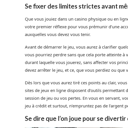
Se fixer des limites strictes avant
Que vous jouiez dans un casino physique ou en li
votre premier réflexe pour vous prémunir d’une accou
auxquelles vous devez vous tenir.
Avant de démarrer le jeu, vous aurez à clarifier qu
vous pourriez perdre sans que cela porte atteinte à 
durant laquelle vous jouerez, sans affecter vos princi
devez arrêter le jeu, et ce, que vous perdiez ou que 
Dès lors que vous aurez tiré ces points au clair, vou
sites de jeux en ligne disposent d’outils permettant 
session de jeu ou vos pertes. En vous en servant, vo
jeu à crédit et surtout, n’empruntez pas de l’argent p
Se dire que l’on joue pour se diverti