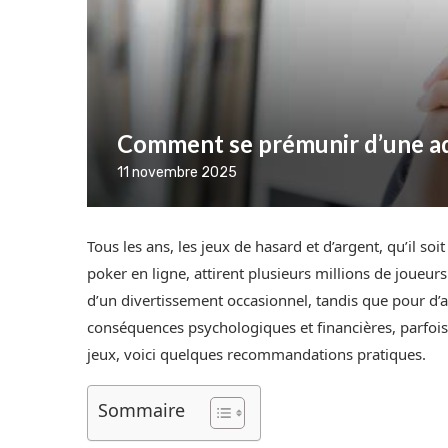
Comment se prémunir d’une add
11 novembre 2025
Tous les ans, les jeux de hasard et d’argent, qu’il soi
poker en ligne, attirent plusieurs millions de joueurs
d’un divertissement occasionnel, tandis que pour d’au
conséquences psychologiques et financières, parfois
jeux, voici quelques recommandations pratiques.
Sommaire