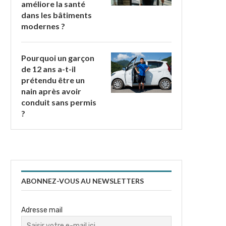
améliore la santé
dans les bâtiments
modernes ?
Pourquoi un garçon
de 12 ans a-t-il
prétendu être un
nain après avoir
conduit sans permis
?
ABONNEZ-VOUS AU NEWSLETTERS
Adresse mail