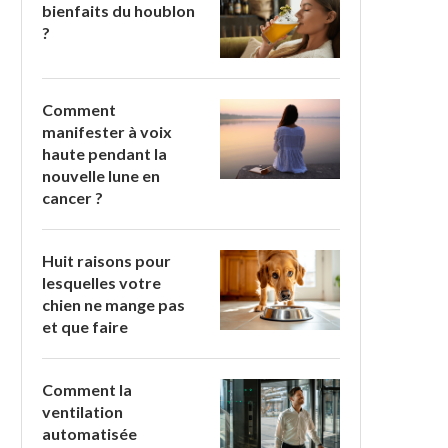
bienfaits du houblon
?
Comment
manifester à voix
haute pendant la
nouvelle lune en
cancer ?
Huit raisons pour
lesquelles votre
chien ne mange pas
et que faire
Comment la
ventilation
automatisée