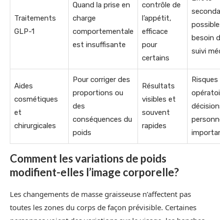
Quand la prise en
contrôle de
seconda
Traitements
charge
l’appétit,
possible
GLP-1
comportementale
efficace
besoin 
est insuffisante
pour
suivi mé
certains
Pour corriger des
Risques
Aides
Résultats
proportions ou
opératoi
cosmétiques
visibles et
des
décision
et
souvent
conséquences du
personne
chirurgicales
rapides
poids
importa
Comment les variations de poids
modifient-elles l’image corporelle?
Les changements de masse graisseuse n’affectent pas
toutes les zones du corps de façon prévisible. Certaines