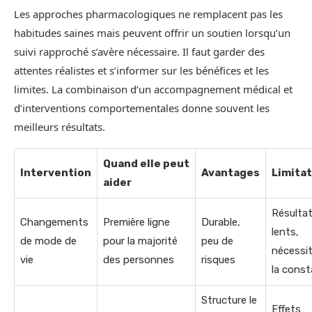
Les approches pharmacologiques ne remplacent pas les
habitudes saines mais peuvent offrir un soutien lorsqu’un
suivi rapproché s’avère nécessaire. Il faut garder des
attentes réalistes et s’informer sur les bénéfices et les
limites. La combinaison d’un accompagnement médical et
d’interventions comportementales donne souvent les
meilleurs résultats.
Quand elle peut
Intervention
Avantages
Limita
aider
Résulta
Changements
Première ligne
Durable,
lents,
de mode de
pour la majorité
peu de
nécessi
vie
des personnes
risques
la cons
Structure le
Effets