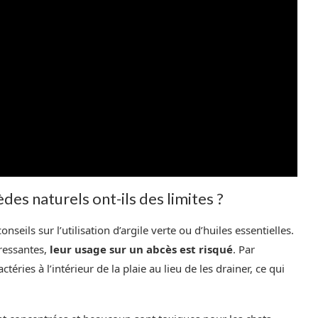
des naturels ont-ils des limites ?
nseils sur l’utilisation d’argile verte ou d’huiles essentielles.
éressantes,
leur usage sur un abcès est risqué
. Par
éries à l’intérieur de la plaie au lieu de les drainer, ce qui